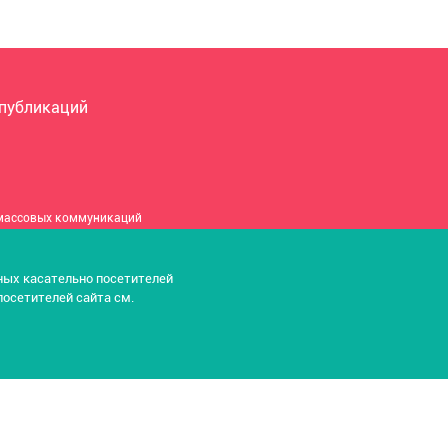
 публикаций
 массовых коммуникаций
9112100019625)
нных касательно посетителей
посетителей сайта см.
 306