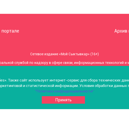
 портале
Архив
Сетевое издание «Мой Сыктывкар» (16+)
ральной службой по надзору в сфере связи, информационных технологий и
Свидетельство о регистрации: ЭЛ № ФС 77 – 81465 от 16.07.2021 г.
ндивидуальный предприниматель Васильева Ольга Анатольевна (ОГРНИП 31
ies». Также сайт использует интернет-сервис для сбора технических да
ркетинговой и статистической информации. Условия обработки данных 
Главный редактор: Васильева Ольга Анатольевна
"Политика конфиденциальности"
Электронная почта редакции: moysyktyvkar@mail.ru
Принять
ес редакции: 167000, Республика Коми, г. Сыктывкар, ул. Гаражная, д. 9, оф.
Телефон редакции: +7 (8212) 291132
© «Мой Сыктывкар»