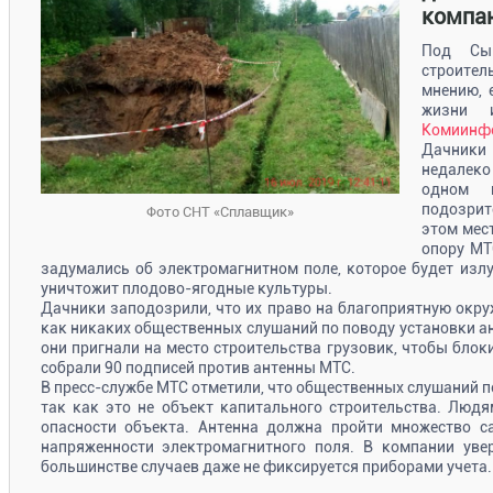
компа
Под Сык
строител
мнению, 
жизни 
Комиинф
Дачник
недалеко
одном 
подозрит
Фото СНТ «Сплавщик»
этом мес
опору МТ
задумались об электромагнитном поле, которое будет излуч
уничтожит плодово-ягодные культуры.
Дачники заподозрили, что их право на благоприятную окр
как никаких общественных слушаний по поводу установки а
они пригнали на место строительства грузовик, чтобы блок
собрали 90 подписей против антенны МТС.
В пресс-службе МТС отметили, что общественных слушаний п
так как это не объект капитального строительства. Людя
опасности объекта. Антенна должна пройти множество с
напряженности электромагнитного поля. В компании увер
большинстве случаев даже не фиксируется приборами учета.