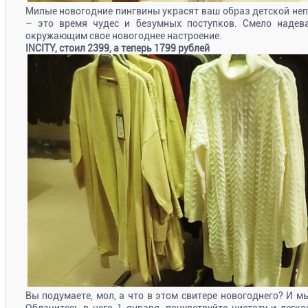
Милые новогодние пингвины украсят ваш образ детской не
– это время чудес и безумных поступков. Смело надева
окружающим свое новогоднее настроение.
INCITY, стоил 2399, а теперь 1799 рублей
Вы подумаете, мол, а что в этом свитере новогоднего? И м
Облачитесь в него 1 января, почувствуйте чистоту и легко