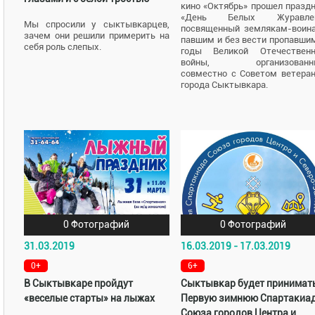
кино «Октябрь» прошел празд
«День Белых Журавлей
Мы спросили у сыктывкарцев,
посвященный землякам-воин
зачем они решили примерить на
павшим и без вести пропавши
себя роль слепых.
годы Великой Отечественн
войны, организованн
совместно с Советом ветера
города Сыктывкара.
0 Фотографий
0 Фотографий
31.03.2019
16.03.2019 - 17.03.2019
0+
6+
В Сыктывкаре пройдут
Сыктывкар будет принимат
«веселые старты» на лыжах
Первую зимнюю Спартакиа
Союза городов Центра и