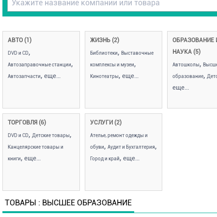
АВТО (1)
ЖИЗНЬ (2)
ОБРАЗОВАНИЕ 
,
,
НАУКА (5)
DVD и CD
Библиотеки
Выставочные
,
,
,
Автозаправочные станции
комплексы и музеи
Автошколы
Высш
,
,
,
еще...
еще...
Автозапчасти
Кинотеатры
образование
Дет
еще...
ТОРГОВЛЯ (6)
УСЛУГИ (2)
,
,
DVD и CD
Детские товары
Ателье, ремонт одежды и
,
,
Канцелярские товары и
обуви
Аудит и Бухгалтерия
,
,
еще...
еще...
книги
Город и край
ТОВАРЫ : ВЫСШЕЕ ОБРАЗОВАНИЕ