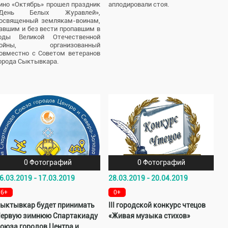
ино «Октябрь» прошел праздник
аплодировали стоя.
«День Белых Журавлей»,
освященный землякам-воинам,
авшим и без вести пропавшим в
оды Великой Отечественной
войны, организованный
овместно с Советом ветеранов
орода Сыктывкара.
0 Фотографий
0 Фотографий
6.03.2019 - 17.03.2019
28.03.2019 - 20.04.2019
6+
0+
ыктывкар будет принимать
III городской конкурс чтецов
ервую зимнюю Спартакиаду
«Живая музыка стихов»
оюза городов Центра и