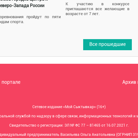
К участию в конкурсе
еверо-Запада России
приглашаются все желающие в
возрасте от 7 лет.
оревнования пройдут по пяти
идам спорта.
Все прошедшие
 портале
Архив
Сетевое издание «Мой Сыктывкар» (16+)
ральной службой по надзору в сфере связи, информационных технологий и
Свидетельство о регистрации: ЭЛ № ФС 77 – 81465 от 16.07.2021 г.
ндивидуальный предприниматель Васильева Ольга Анатольевна (ОГРНИП 31