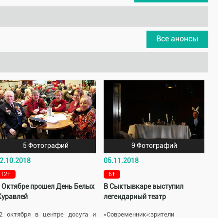
Все анонсы
5 Фотографий
9 Фотографий
2.10.2018
05.11.2018
12+
6+
 Октябре прошел День Белых
В Сыктывкаре выступил
уравлей
легендарный театр
2 октября в центре досуга и
«Современник»:зрители