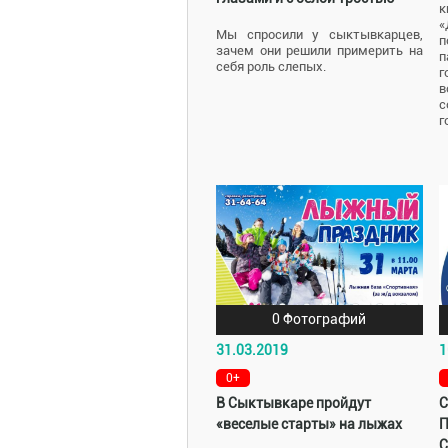
к
Мы спросили у сыктывкарцев,
п
зачем они решили примерить на
п
себя роль слепых.
г
с
г
0 Фотографий
31.03.2019
1
0+
В Сыктывкаре пройдут
С
«веселые старты» на лыжах
П
С