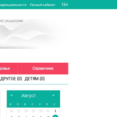
16+
фиденциальности
Личный кабинет
оровье
Справочник
ДРУГОЕ (0)
ДЕТЯМ (0)
Август
в
п
в
с
ч
п
с
26
27
28
29
30
31
1