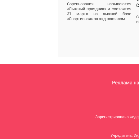
Соревнования называются
С
«Лыжный праздник» и состоятся
31 марта на лыжной базе
С
«Спортивная» за ж/д вокзалом.
в
Реклама на
Зарегистрировано Феде
Учредитель: И