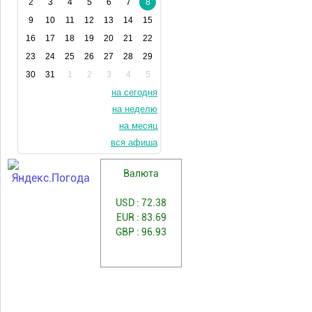
2
3
4
5
6
7
8
9
10
11
12
13
14
15
16
17
18
19
20
21
22
23
24
25
26
27
28
29
30
31
1
2
3
4
5
на сегодня
на неделю
на месяц
вся афиша
Валюта
USD : 72.38
EUR : 83.69
GBP : 96.93