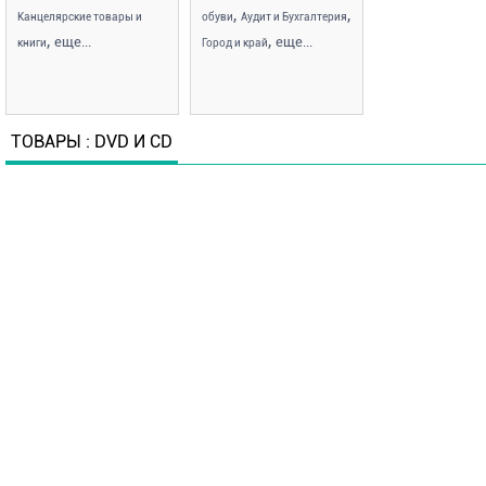
,
,
Канцелярские товары и
обуви
Аудит и Бухгалтерия
,
,
еще...
еще...
книги
Город и край
ТОВАРЫ : DVD И CD