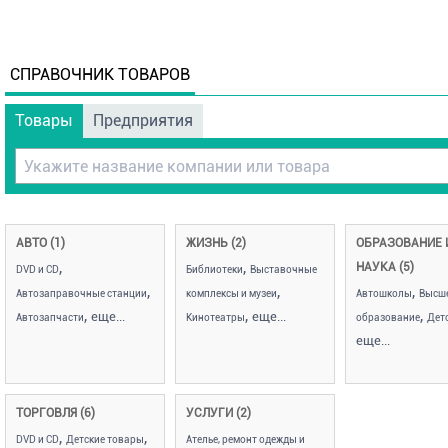
СПРАВОЧНИК ТОВАРОВ
Товары
Предприятия
АВТО (1)
ЖИЗНЬ (2)
ОБРАЗОВАНИЕ 
,
,
НАУКА (5)
DVD и CD
Библиотеки
Выставочные
,
,
,
Автозаправочные станции
комплексы и музеи
Автошколы
Высш
,
,
,
еще...
еще...
Автозапчасти
Кинотеатры
образование
Дет
еще...
ТОРГОВЛЯ (6)
УСЛУГИ (2)
,
,
DVD и CD
Детские товары
Ателье, ремонт одежды и