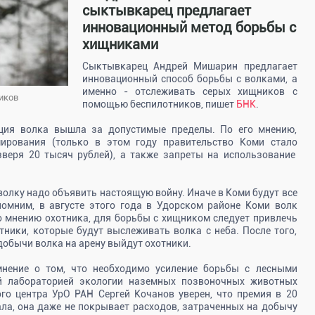
сыктывкарец предлагает
инновационный метод борьбы с
хищниками
Сыктывкарец Андрей Мишарин предлагает
инновационный способ борьбы с волками, а
именно - отслеживать серых хищников с
иков
помощью беспилотников, пишет
БНК
.
яция волка вышла за допустимые пределы. По его мнению,
мирования (только в этом году правительство Коми стало
зверя 20 тысяч рублей), а также запреты на использование
волку надо объявить настоящую войну. Иначе в Коми будут все
помним, в августе этого года в Удорском районе Коми волк
о мнению охотника, для борьбы с хищником следует привлечь
ники, которые будут выслеживать волка с неба. После того,
добычи волка на арену выйдут охотники.
мнение о том, что необходимо усиление борьбы с лесными
й лабораторией экологии наземных позвоночных животных
го центра УрО РАН Сергей Кочанов уверен, что премия в 20
ла, она даже не покрывает расходов, затраченных на добычу