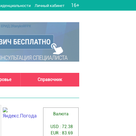
16+
фиденциальности
Личный кабинет
оровье
Справочник
Валюта
USD :
72.38
EUR :
83.69