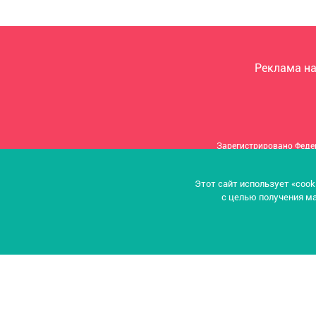
Реклама на
Зарегистрировано Феде
Этот сайт использует «cook
Учредитель: И
с целью получения ма
Адр