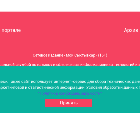
 портале
Архив
Сетевое издание «Мой Сыктывкар» (16+)
ральной службой по надзору в сфере связи, информационных технологий и
Свидетельство о регистрации: ЭЛ № ФС 77 – 81465 от 16.07.2021 г.
ies». Также сайт использует интернет-сервис для сбора технических да
ндивидуальный предприниматель Васильева Ольга Анатольевна (ОГРНИП 31
ркетинговой и статистической информации. Условия обработки данных 
Главный редактор: Васильева Ольга Анатольевна
"Политика конфиденциальности"
Электронная почта редакции: moysyktyvkar@mail.ru
Принять
ес редакции: 167000, Республика Коми, г. Сыктывкар, ул. Гаражная, д. 9, оф.
Телефон редакции: +7 (8212) 291132
© «Мой Сыктывкар»
При использовании материалов сайта обязательна ссылка на источник