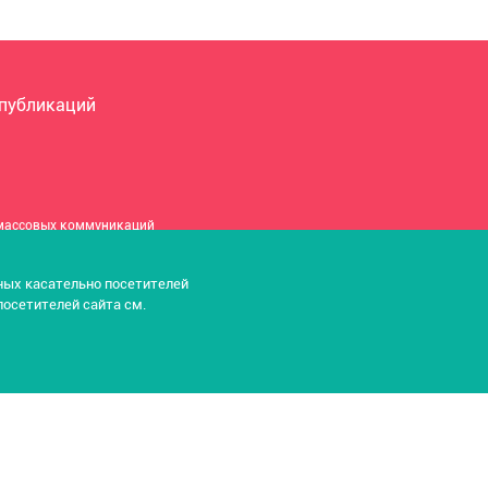
 публикаций
 массовых коммуникаций
нных касательно посетителей
9112100019625)
посетителей сайта см.
 306