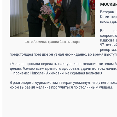
москви
Ветеран 
Коми пер
площади
Во вре
сопровож
Юшкова и
Фото Администрации Сыктывкара
97-летни
репорта
предстоящей поездке он узнал неожиданно, во время выступ
«Меня попросили передать наилучшие пожелания жителям М
делаю. Желаю всем крепкого здоровья, удачи во всех начин
— произнес Николай Акимович, не скрывая волнения.
В разговоре с журналистом ветеран упомянул, что у него пок
но он выразил желание прогуляться по столичным улицам.