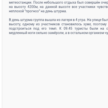
метеостанции. После небольшого отдыха был совершён оч
на высоту 4200м, на данной высоте все участники чувств
неплохой "прогноз" на день штурма.
В день штурма группа вышла из лагеря в 4 утра. На улице бы
высоту, одному из участников становилось хуже, поэтому
подстроиться под его темп. К 09.45 туристы были на с
медленный ноги сильно замёрзли, а в остальном организм ч