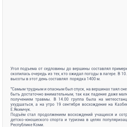
Угол подъема от седловины до вершины составлял примерн
скопилась очередь из тех, кто ожидал погоды в лагере. В 10
высоты в этот день составлял порядка 1400 м.
"Самым трудным и опасным был спуск, на вершинах таял снег
быть достаточно внимательным, так как падение даже мал
получением травмы. В 14.00 группа была на метеостанц
ухудшаться, а на утро 19 сентября восхождение на Казбе
Е.Якимчук.
Подъём стал продолжением восхождений учащихся и сотр
детско-юношеского спорта и туризма в целях популяризац
Республике Коми.