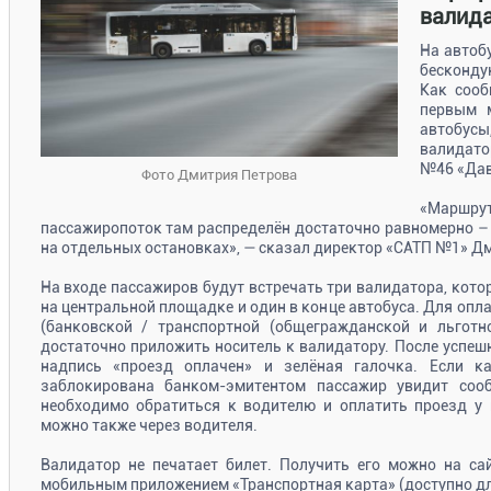
валид
На автоб
бесконду
Как сооб
первым 
автобус
валидато
№46 «Дав
Фото Дмитрия Петрова
«Маршр
пассажиропоток там распределён достаточно равномерно –
на отдельных остановках», — сказал директор «САТП №1» Д
На входе пассажиров будут встречать три валидатора, кото
на центральной площадке и один в конце автобуса. Для оп
(банковской / транспортной (общегражданской и льготн
достаточно приложить носитель к валидатору. После успеш
надпись «проезд оплачен» и зелёная галочка. Если ка
заблокирована банком-эмитентом пассажир увидит соо
необходимо обратиться к водителю и оплатить проезд у 
можно также через водителя.
Валидатор не печатает билет. Получить его можно на сай
мобильным приложением «Транспортная карта» (доступно для 