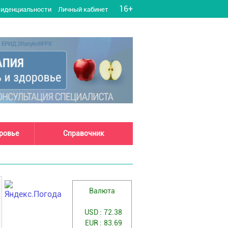
16+
фиденциальности
Личный кабинет
оровье
Справочник
Валюта
USD :
72.38
EUR :
83.69