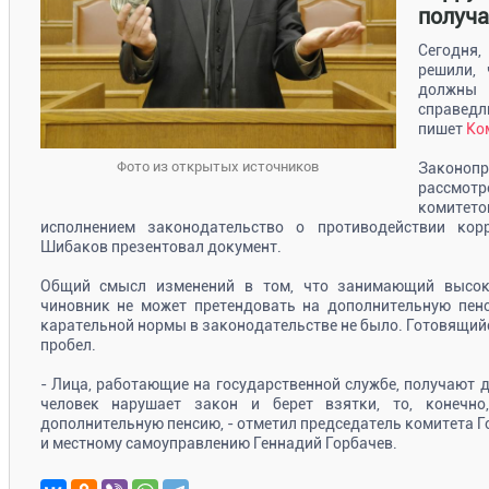
получа
Сегодня,
решили, 
должны 
справедл
пишет
Ко
Фото из открытых источников
Законо
рассмотр
комитето
исполнением законодательство о противодействии ко
Шибаков презентовал документ.
Общий смысл изменений в том, что занимающий высок
чиновник не может претендовать на дополнительную пенс
карательной нормы в законодательстве не было. Готовящий
пробел.
- Лица, работающие на государственной службе, получают 
человек нарушает закон и берет взятки, то, конечн
дополнительную пенсию, - отметил председатель комитета Г
и местному самоуправлению Геннадий Горбачев.