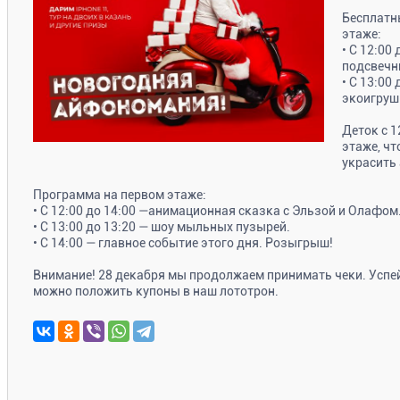
⠀
Бесплатн
этаже:
• С 12:00
подсвечн
• С 13:00
экоигрушк
⠀
Деток с 1
этаже, чт
украсить 
⠀
Программа на первом этаже:
• С 12:00 до 14:00 —анимационная сказка с Эльзой и Олафом
• С 13:00 до 13:20 — шоу мыльных пузырей.
• С 14:00 — главное событие этого дня. Розыгрыш!
⠀
Внимание! 28 декабря мы продолжаем принимать чеки. Успейт
можно положить купоны в наш лототрон.