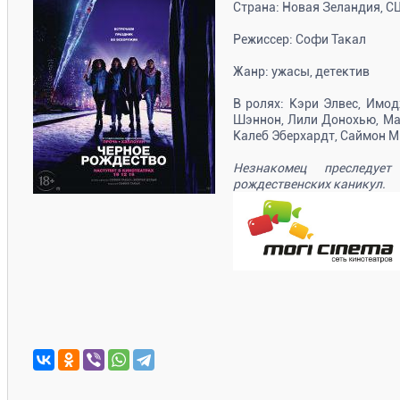
Страна: Новая Зеландия, 
Режиссер: Софи Такал
Жанр: ужасы, детектив
В ролях: Кэри Элвес, Имод
Шэннон, Лили Донохью, Ма
Калеб Эберхардт, Саймон 
Незнакомец преследуе
рождественских каникул.