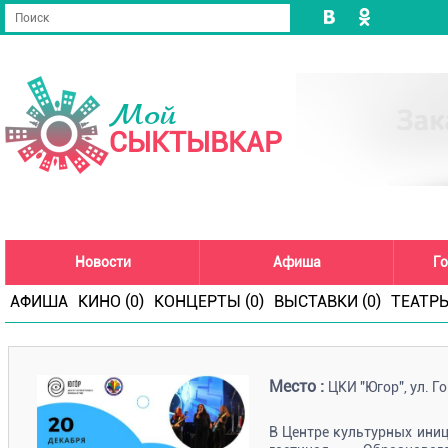
Мой
СЫКТЫВКАР
Новости
Афиша
Го
АФИША
КИНО (0)
КОНЦЕРТЫ (0)
ВЫСТАВКИ (0)
ТЕАТРЫ
Место :
ЦКИ "Югор", ул. Го
В Центре культурных иниц