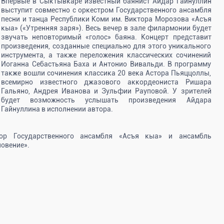
Впервые в Сыктывкаре известный баянист Айдар Гайнуллин
выступит совместно с оркестром Государственного ансамбля
песни и танца Республики Коми им. Виктора Морозова «Асъя
кыа» («Утренняя заря»). Весь вечер в зале филармонии будет
звучать неповторимый «голос» баяна. Концерт представит
произведения, созданные специально для этого уникального
инструмента, а также переложения классических сочинений
Иоганна Себастьяна Баха и Антонио Вивальди. В программу
также вошли сочинения классика 20 века Астора Пьяццоллы,
всемирно известного джазового аккордеониста Ришара
Гальяно, Андрея Иванова и Зульфии Рауповой. У зрителей
будет возможность услышать произведения Айдара
Гайнуллина в исполнении автора.
ор Государственного ансамбля «Асъя кыа» и ансамбль
овение».