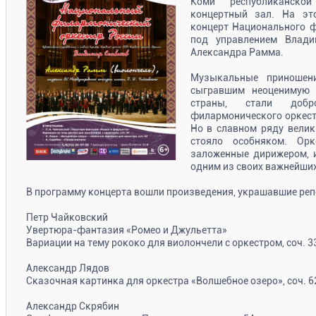
Коми республиканско
концертный зал. На эт
концерт Национального ф
под управлением Влади
Александра Рамма.
Музыкальные приношен
сыгравшим неоценимую 
страны, стали добр
филармонического оркестр
Но в славном ряду велик
стояло особняком. Орк
заложенные дирижером, и
одним из своих важнейши
В программу концерта вошли произведения, украшавшие реп
Петр Чайковский
Увертюра-фантазия «Ромео и Джульетта»
Вариации на тему рококо для виолончели с оркестром, соч. 3
Александр Лядов
Сказочная картинка для оркестра «Волшебное озеро», соч. 6
Александр Скрябин